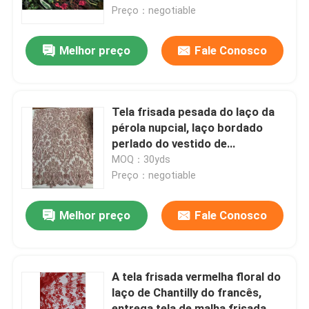
Preço：negotiable
Excursão da fábrica
Melhor preço
Fale Conosco
Controle da qualidade
Tela frisada pesada do laço da
Contacte-nos
pérola nupcial, laço bordado
perlado do vestido de
casamento
MOQ：30yds
Peça umas citações
Preço：negotiable
Exhibition Information
Melhor preço
Fale Conosco
tela bordada do laço
A tela frisada vermelha floral do
laço de Chantilly do francês,
guarnição bordada do laço
entrega tela de malha frisada