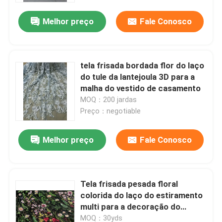
Melhor preço
Fale Conosco
tela frisada bordada flor do laço
do tule da lantejoula 3D para a
malha do vestido de casamento
MOQ：200 jardas
Preço：negotiable
Melhor preço
Fale Conosco
Casa
Tela frisada pesada floral
Produtos
colorida do laço do estiramento
multi para a decoração do
vestido de casamento
Sobre nós
MOQ：30yds