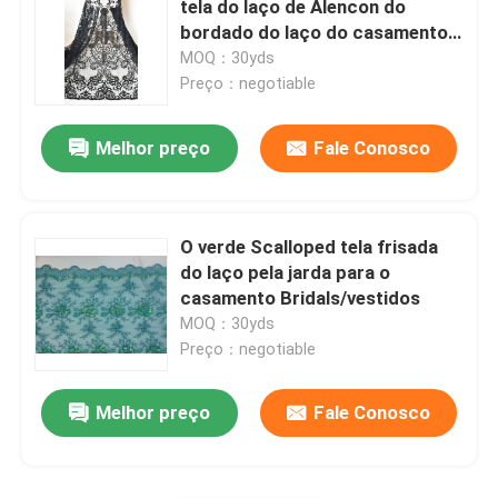
tela do laço de Alencon do
bordado do laço do casamento
Tela frisada do laço
do marfim
MOQ：30yds
Preço：negotiable
Tela do laço da lantejoula
Melhor preço
Fale Conosco
Tela de nylon do laço
O verde Scalloped tela frisada
guarnição de nylon do laço
do laço pela jarda para o
casamento Bridals/vestidos
MOQ：30yds
Tela do laço do algodão
Preço：negotiable
guarnição do laço do algodão
Melhor preço
Fale Conosco
laço do poliéster