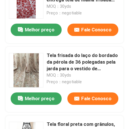
para o vestido de casamento
MOQ：30yds
Preço：negotiable
Laço solúvel em água
Melhor preço
Fale Conosco
Multi tela colorida do laço
Tela amarrado do laço
Tela frisada do laço do bordado
da pérola de 36 polegadas pela
jarda para o vestido de
Remendos bordados do Applique
casamento das altas costura
MOQ：30yds
Preço：negotiable
Applique do colar do laço
Melhor preço
Fale Conosco
Tela bordada do laço da malha
Tela floral preta com grânulos,
tela do laço da flor 3D