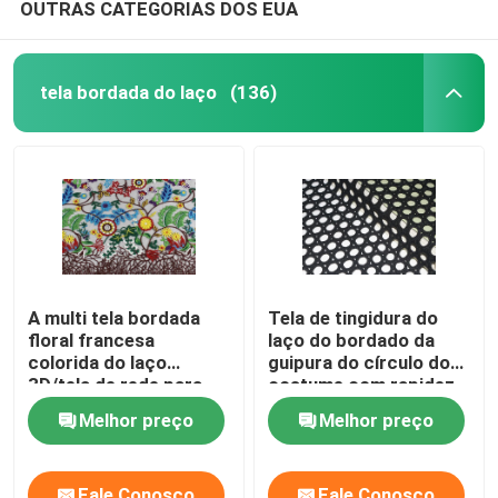
OUTRAS CATEGORIAS DOS EUA
tela bordada do laço
(136)
A multi tela bordada
Tela de tingidura do
floral francesa
laço do bordado da
colorida do laço
guipura do círculo do
3D/tela de rede para
costume com rapidez
meninas veste-se
de cor alta
Melhor preço
Melhor preço
Fale Conosco
Fale Conosco