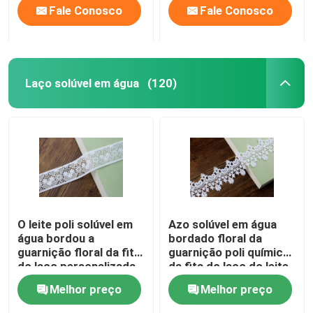
Fale Conosco
Fale Conosco
Laço solúvel em água
(120)
O leite poli solúvel em
Azo solúvel em água
água bordou a
bordado floral da
guarnição floral da fita
guarnição poli química
do laço personalizada
da fita do laço do leite
livre
Melhor preço
Melhor preço