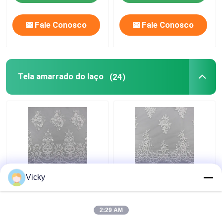
Fale Conosco
Fale Conosco
Tela amarrado do laço
(24)
fio de poliéster da
Tela amarrado do laço
Vicky
pestana 3D na tela
da pestana floral do
amarrado do laço do
bordado para vestidos
bordado da malha de
de casamento nupciais
2:29 AM
nylon para nupcial