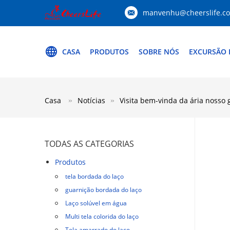
manvenhu@cheerslife.c
CASA
PRODUTOS
SOBRE NÓS
EXCURSÃO 
Casa
Notícias
Visita bem-vinda da ária nosso
TODAS AS CATEGORIAS
Produtos
tela bordada do laço
guarnição bordada do laço
Laço solúvel em água
Multi tela colorida do laço
Tela amarrado do laço