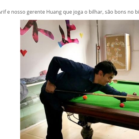
rif e nosso gerente Huang que joga o bilhar, são bons no bi