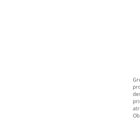
Gr
pr
des
pri
atr
Ob