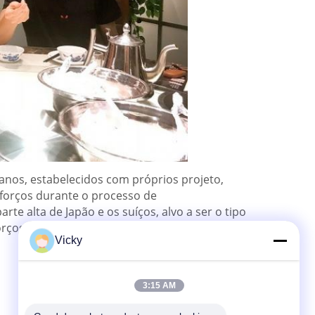
anos, estabelecidos com próprios projeto,
forços durante o processo de
te alta de Japão e os suíços, alvo a ser o tipo
forços devem fazer as vidas muito mais
Vicky
3:15 AM