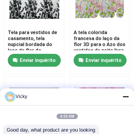
Excursão da fábrica
Tela para vestidos de
A tela colorida
Controle da qualidade
casamento, tela
francesa do laço da
nupcial bordada do
flor 3D para o Azo dos
laço da flor do
vestidos de noite livra
Contacte-nos
poliéster 3D do laço
Enviar inquérito
Enviar inquérito
Peça umas citações
Exhibition Information
Vicky
tela bordada do laço
4:15 AM
Good day, what product are you looking 
guarnição bordada do laço