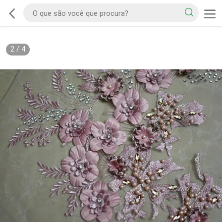
2
/
4