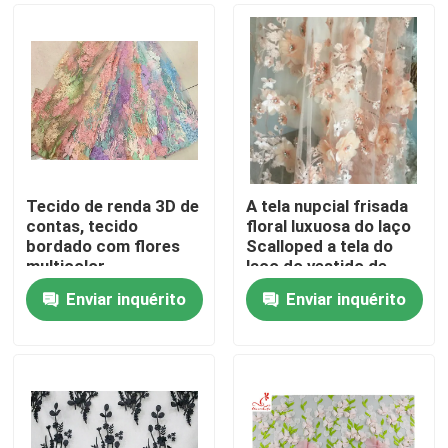
Tecido de renda 3D de
A tela nupcial frisada
contas, tecido
floral luxuosa do laço
bordado com flores
Scalloped a tela do
multicolor
laço do vestido de
casamento da borda
Enviar inquérito
Enviar inquérito
Casa
Produtos
Sobre nós