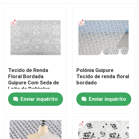
Tecido de Renda
Polónia Guipure
Floral Bordada
Tecido de renda floral
Guipure Com Seda de
bordado
Leite de Poliéster
Químico
Casa
Enviar inquérito
Enviar inquérito
Produtos
Sobre nós