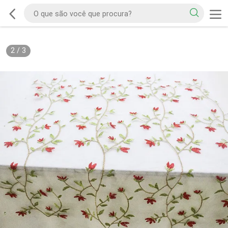
2
/
3