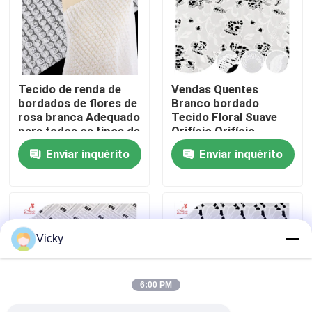
Excursão da fábrica
Controle da qualidade
Tecido de renda de
Vendas Quentes
bordados de flores de
Branco bordado
rosa branca Adequado
Tecido Floral Suave
Contacte-nos
para todos os tipos de
Orifício Orifício
roupas Tecidos de
Poliéster Bordado
Enviar inquérito
Enviar inquérito
suporte
Tecido
Peça umas citações
personalizados
Exhibition Information
Vicky
tela bordada do laço
6:00 PM
guarnição bordada do laço