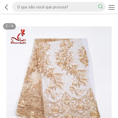
2
/
6