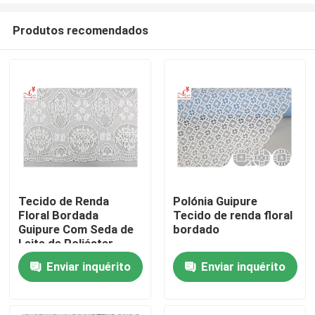
Produtos recomendados
Tecido de Renda
Polónia Guipure
Floral Bordada
Tecido de renda floral
Casa
Guipure Com Seda de
bordado
Leite de Poliéster
Químico
Enviar inquérito
Enviar inquérito
Produtos
Sobre nós