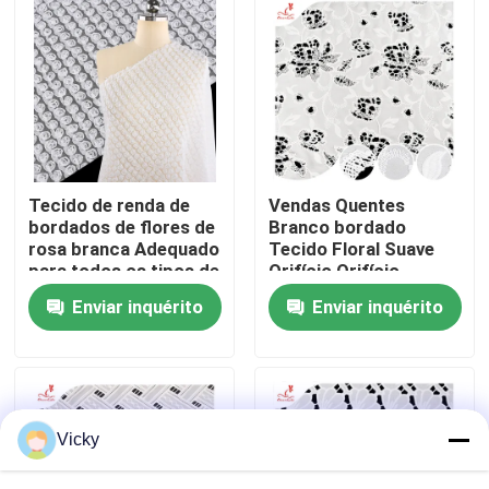
Excursão da fábrica
Controle da qualidade
Contacte-nos
Tecido de renda de
Vendas Quentes
bordados de flores de
Branco bordado
rosa branca Adequado
Tecido Floral Suave
Peça umas citações
para todos os tipos de
Orifício Orifício
roupas Tecidos de
Poliéster Bordado
Enviar inquérito
Enviar inquérito
suporte
Tecido
personalizados
Exhibition Information
tela bordada do laço
Vicky
guarnição bordada do laço